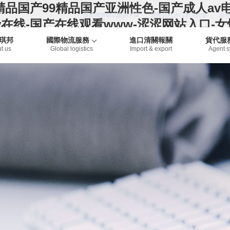
精品国产99精品国产亚洲性色-国产成人av
國家國際物流解決方案
國際貨代港口解決方案
服務
v在线-国产在线观看www-涩涩网站入口-
琪邦
國際物流服務
進口清關報關
貨代服
t us
Global logistics
Import & export
Agent 