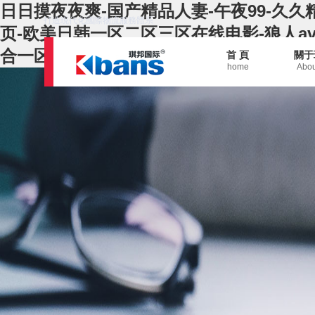
日日摸夜夜爽-国产精品人妻-午夜99-久久
打造現代化國際物流服務體系
页-欧美日韩一区二区三区在线电影-狼人a
合一区二区
首 頁
關于
home
Abou