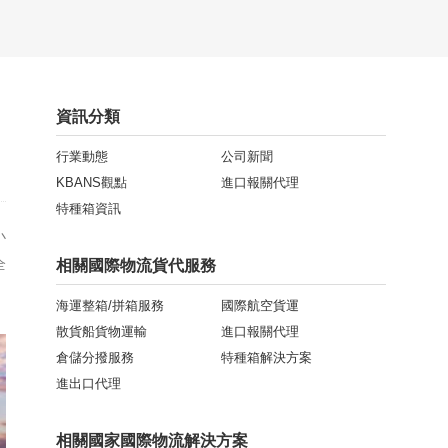
資訊分類
行業動態
公司新聞
：
KBANS觀點
進口報關代理
特種箱資訊
小
全
相關國際物流貨代服務
海運整箱/拼箱服務
國際航空貨運
散貨船貨物運輸
進口報關代理
倉儲分撥服務
特種箱解決方案
進出口代理
相關國家國際物流解決方案