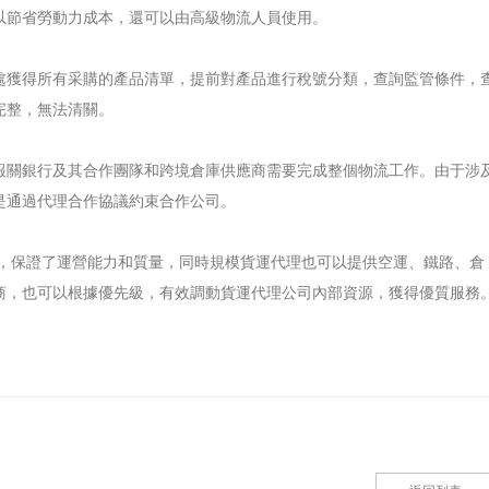
以節省勞動力成本，還可以由高級物流人員使用。
處獲得所有采購的產品清單，提前對產品進行稅號分類，查詢監管條件，
完整，無法清關。
報關銀行及其合作團隊和跨境倉庫供應商需要完成整個物流工作。由于涉
是通過代理合作協議約束合作公司。
間，保證了運營能力和質量，同時規模貨運代理也可以提供空運、鐵路、倉
商，也可以根據優先級，有效調動貨運代理公司內部資源，獲得優質服務