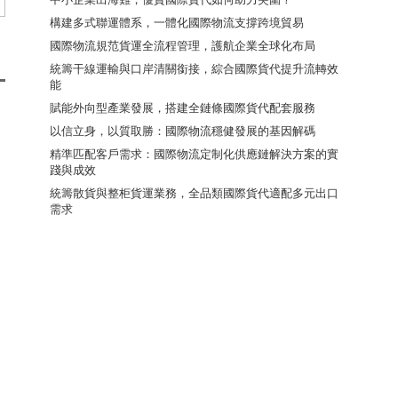
構建多式聯運體系，一體化國際物流支撐跨境貿易
國際物流規范貨運全流程管理，護航企業全球化布局
統籌干線運輸與口岸清關銜接，綜合國際貨代提升流轉效
能
賦能外向型產業發展，搭建全鏈條國際貨代配套服務
以信立身，以質取勝：國際物流穩健發展的基因解碼
精準匹配客戶需求：國際物流定制化供應鏈解決方案的實
踐與成效
統籌散貨與整柜貨運業務，全品類國際貨代適配多元出口
需求