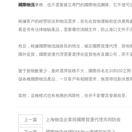
國際物流
事務，也不需要建立專門的國際物流團隊。它不僅可
根據客戶的經營狀況和物流需求，首先在貨物運輸前從供應商
看是否有法律檢驗產品，需要哪些清關文件，防止港口文件不
然后，根據國際物流鏈路長的情況，確定國際貨運代理、當地
國外提貨，國際貨運代理需要選擇在提貨地有直屬公司，而不
鑒于貨物數量少，最終選擇規模不大，國際排名在10到20之
儲各種國際物流產品，一旦客戶有相關需求，無需尋找新供應
當然，這種模式也有相應的局限性，但并不影響其發展前景。
上一篇
上海物流企業與國際貨運代理共同防疫
下一篇
國際物流代理FAK均一運價指的是？