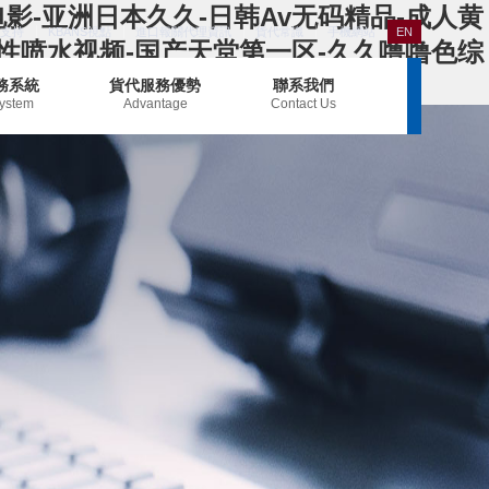
电影-亚洲日本久久-日韩Av无码精品-成人黄
支持
KBANS視點
進口報關代理資訊
貨代常識
手機網站
EN
女性喷水视频-国产天堂第一区-久久噜噜色综
務系統
貨代服務優勢
聯系我們
system
Advantage
Contact Us