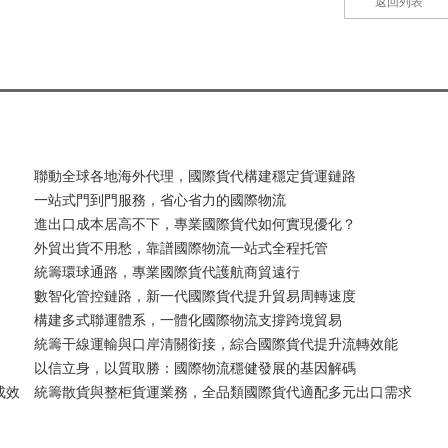
返回列表
聯動全球各地海外代理，國際貨代構建穩定貨運鏈路
一站式門到門服務，省心省力的國際物流
進出口成本居高不下，專業國際貨代如何實現優化？
外貿出貨不用愁，靠譜國際物流一站式全程托管
統籌環球通路，專業國際貨代護航商貿遠行
數智化管控鏈路，新一代國際貨代提升貿易周轉速度
構建多式聯運體系，一體化國際物流支撐跨境貿易
統籌干線運輸與口岸清關銜接，綜合國際貨代提升流轉效能
以信立身，以質取勝：國際物流穩健發展的基因解碼
成效
統籌散貨與整柜貨運業務，全品類國際貨代適配多元出口需求