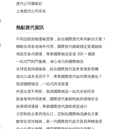
貨代公司哪家好
上海貨代公司排名
查
熱點貨代資訊
不同品類貨物運輸受限，綜合國際貨代有何解決方案？
及
聯動全球各地海外代理，國際貨代構建穩定貨運鏈路
海陸空多式聯運，專業國際物流直達 200 + 國家
一站式門到門服務，省心省力的國際物流
全球貿易持續復蘇，綜合國際貨代迎來發展新契機
進出口成本居高不下，專業國際貨代如何實現優化？
。
靠譜國際物流，一站式跨境貨運
外貿出貨不用愁，靠譜國際物流一站式全程托管
跟進每單跨境業務，國際貨代兼顧時效與貨物安全
統籌環球通路，專業國際貨代護航商貿遠行
大型制造企業跨境出口，定制化國際物流總包方案
數智化管控鏈路，新一代國際貨代提升貿易周轉速度
中小企業出海難，優質國際貨代如何助力突圍？